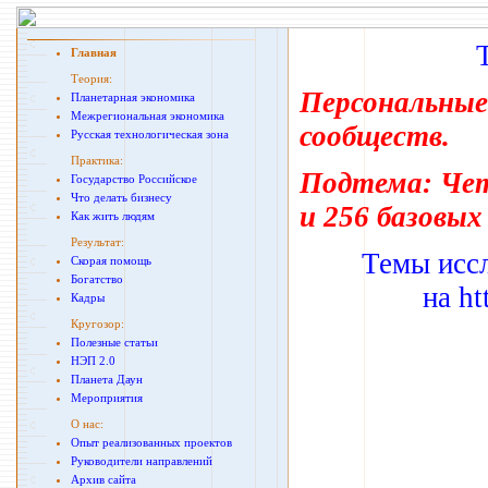
Главная
Теория:
Персональные
Планетарная экономика
Межрегиональная экономика
сообществ.
Русская технологическая зона
Практика:
Подтема: Чет
Государство Российское
Что делать бизнесу
и 256 базовых
Как жить людям
Результат:
Темы исс
Скорая помощь
Богатство
на
ht
Кадры
Кругозор:
Полезные статьи
НЭП 2.0
Планета Даун
Мероприятия
О нас:
Опыт реализованных проектов
Руководители направлений
Архив сайта